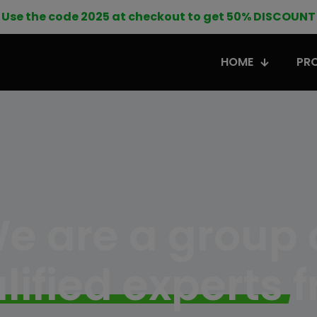
Use the code 2025 at checkout to get 50% DISCOUNT
HOME
PR
e are a group 
lified
experts
f