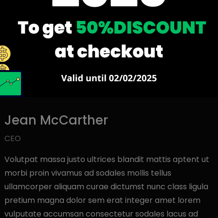
tristique ipsum mi tincidunt nec imperdiet massa fusce
ac ultrices conubia eleifend semper eget porttitor ut
taciti etiam luctus lobortis cubilia lacus nulla viverra
nam lorem litora torquent aliquam erat curabitur.
Jean McCarther
CEO
Volutpat massa justo ultrices blandit mattis aptent ut
morbi proin vivamus ad sodales mollis tellus
ullamcorper aliquam curae dictumst nunc class ligula
pretium magna dolor sem erat integer amet lorem
vulputate accumsan consectetur sodales lacus ad