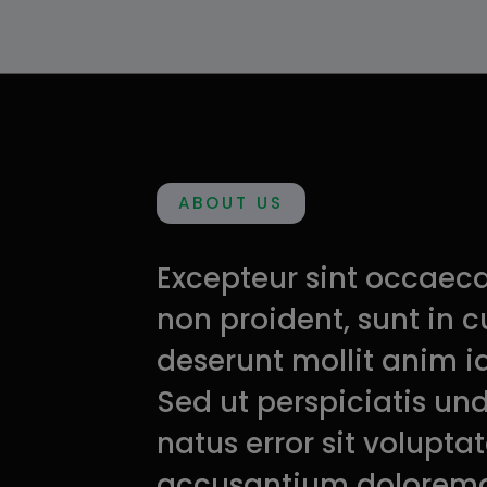
ABOUT US
Excepteur sint occaec
non proident, sunt in c
deserunt mollit anim i
Sed ut perspiciatis un
natus error sit volupt
accusantium dolorem