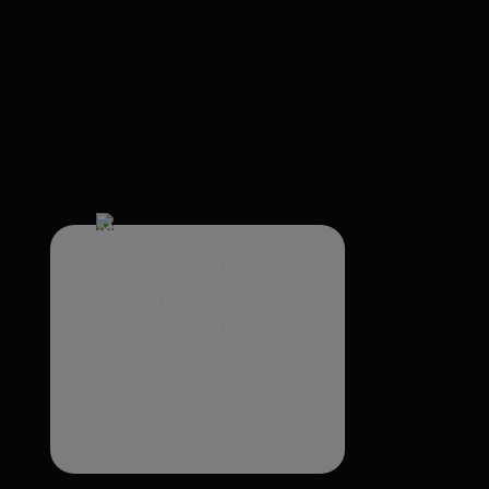
Suspendisse gravida
potenti egestas
consectetur varius
lectus torquent quam
neque interdum
phasellus.