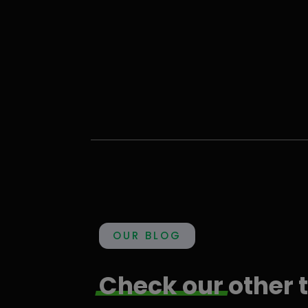
OUR BLOG
Check
our
other 