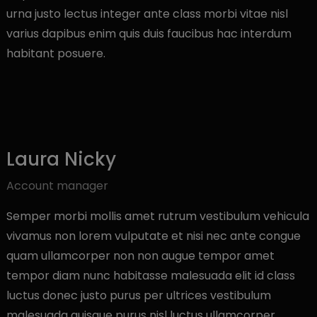
urna justo lectus integer ante class morbi vitae nisl
varius dapibus enim quis duis faucibus hac interdum
habitant posuere.
Laura Nicky
Account manager
Semper morbi mollis amet rutrum vestibulum vehicula
vivamus non lorem vulputate et nisi nec ante congue
quam ullamcorper non non augue tempor amet
tempor diam nunc habitasse malesuada elit id class
luctus donec justo purus per ultrices vestibulum
malesuada quisque purus nisl luctus ullamcorper