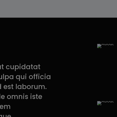
at cupidatat
ulpa qui officia
d est laborum.
de omnis iste
atem
que