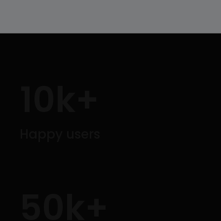
10
k+
Happy users
50
k+