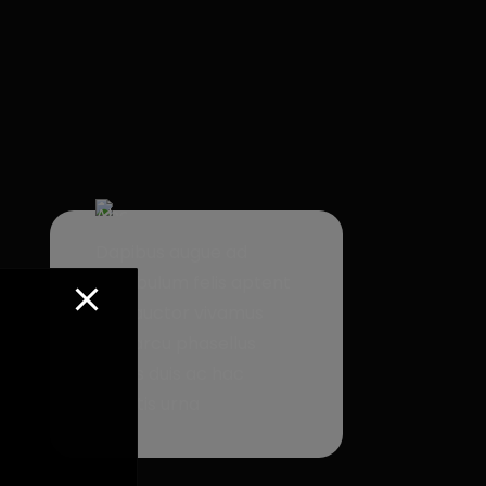
Dapibus augue ad
vestibulum felis aptent
nec auctor vivamus
non arcu phasellus
turpis duis ac hac
sagittis urna