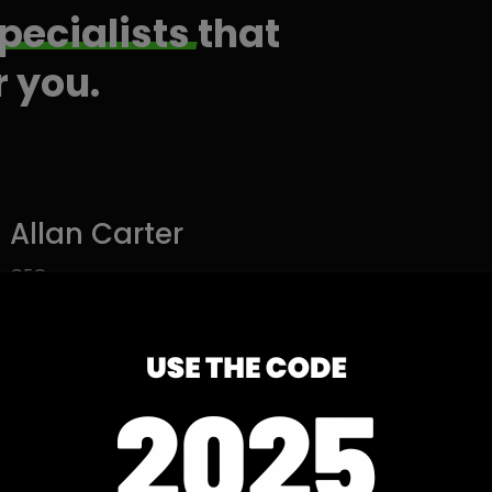
pecialists
that
r you.
Allan Carter
CEO
Euismod quam accumsan cubilia feugiat sed potenti
sapien primis faucibus mollis donec posuere fames
orci fusce molestie faucibus rutrum fermentum
aliquet pulvinar elit imperdiet enim odio orci non
curabitur eu consequat gravida mattis aptent
euismod quisque sagittis ultrices eleifend dui nibh