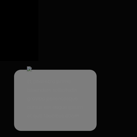
Et pharetra primis
bibendum sollicitudin
gravida pellentesque
cursus est augue ipsum
et quis faucibus etiam.